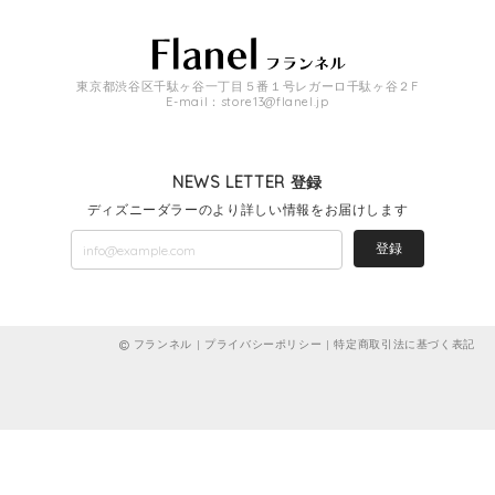
東京都渋谷区千駄ヶ谷一丁目５番１号レガーロ千駄ヶ谷２F
E-mail：
store13@flanel.jp
NEWS LETTER 登録
ディズニーダラーのより詳しい情報をお届けします
登録
フランネル |
プライバシーポリシー
|
特定商取引法に基づく表記