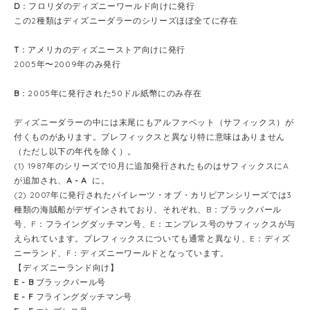
D
：フロリダのディズニーワールド向けに発行
この2種類はディズニーダラーのシリーズほぼ全てに存在
T
：アメリカのディズニーストア向けに発行
2005年〜2009年のみ発行
B
：2005年に発行された50ドル紙幣にのみ存在
ディズニーダラーの中には末尾にもアルファベット（サフィックス）が
付くものがあります。プレフィックスと異なり特に意味はありません
（ただし以下の年代を除く）。
(1) 1987年のシリーズで10月に追加発行されたものはサフィックスにA
が追加され、
A - A
に。
(2) 2007年に発行されたパイレーツ・オブ・カリビアンシリーズでは3
種類の海賊船がデザインされており、それぞれ、B：ブラックパール
号、F：フライングダッチマン号、E：エンプレス号のサフィックスが与
えられています。プレフィックスについても通常と異なり、E：ディズ
ニーランド、F：ディズニーワールドとなっています。
【ディズニーランド向け】
E - B
ブラックパール号
E - F
フライングダッチマン号