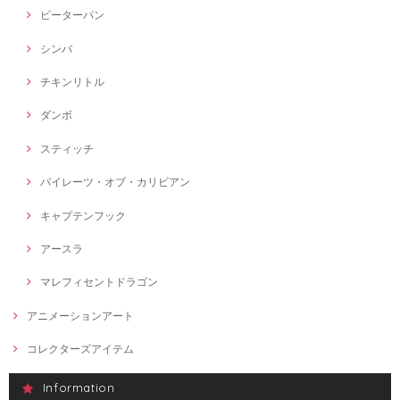
ピーターパン
シンバ
チキンリトル
ダンボ
スティッチ
パイレーツ・オブ・カリビアン
キャプテンフック
アースラ
マレフィセントドラゴン
アニメーションアート
コレクターズアイテム
Information