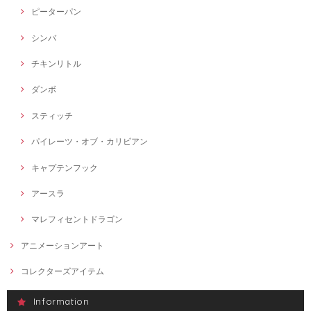
ピーターパン
シンバ
チキンリトル
ダンボ
スティッチ
パイレーツ・オブ・カリビアン
キャプテンフック
アースラ
マレフィセントドラゴン
アニメーションアート
コレクターズアイテム
Information